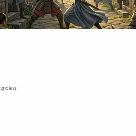
ǎngxiàng