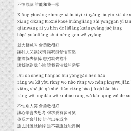
不怕原諒 誰能和我一樣
Xiǎng yǐncáng zhēngzhá huáiyí xìnyǎng làoyìn xià de 
xiǎng dǐkàng tuǒxié kǔsè huāngliáng zài yǒnggǎn yī tà
qiánwǎng ài yǔ hèn de liúlàng kuángwàng juéjiàng
bùpà yuánliàng shuí néng gēn wǒ yīyàng
就大聲喊叫 會勇敢很好
讓我哭又讓我鬧 讓我能領悟煎熬
想捨就去捨掉 想抱就去抱牢
讓我聽到我心跳 讓我看清我的需要
Jiù dà shēng hǎnjiào huì yǒnggǎn hěn hǎo
ràng wǒ kū yòu ràng wǒ nào ràng wǒ néng lǐngwù jiān
xiǎng shě jiù qù shě diào xiǎng bào jiù qù bào láo
ràng wǒ tīngdào wǒ xīntiào ràng wǒ kàn qīng wǒ de x
不怕別人笑 會勇敢很好
讓心學會去思考 強求愛有多可笑
傻瓜才會計較 誰付出多或少
誰去討誰就輸掉 誰不要誰就能得到