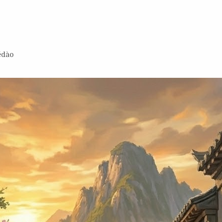
dédào