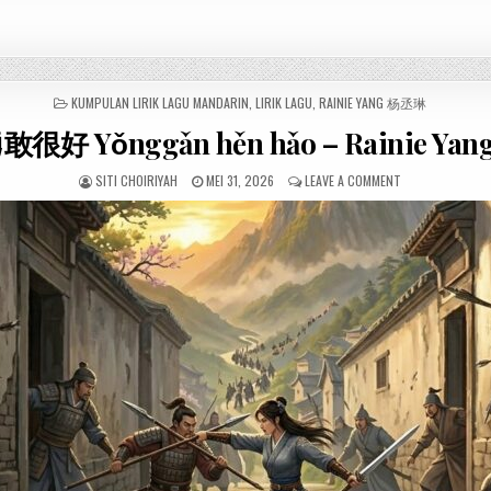
POSTED
KUMPULAN LIRIK LAGU MANDARIN
,
LIRIK LAGU
,
RAINIE YANG 杨丞琳
IN
勇敢很好 Yǒnggǎn hěn hǎo – Rainie Y
SITI CHOIRIYAH
MEI 31, 2026
LEAVE A COMMENT