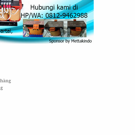
shāng
ng