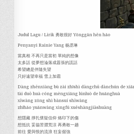
Judul Lagu / Lirik 勇敢很好 Yǒnggǎn hěn hǎo
Penyanyi Rainie Yang 杨丞琳
當真相 不再只是當初 單純的想像
太多話 從夢想淪落成囂張的謊話
希望總是伴隨失望
只好遠望幸福 雪上加霜
Dàng zhēnxiàng bù zài zhǐshì dāngchū dānchún de xi
tài duō huà cóng mèngxiǎng lúnluò de huǎnghuà
xīwàng zǒng shì bànsuí shīwàng
zhǐhǎo yuǎnwàng xìngfú xuěshàngjiāshuāng
想隱藏 掙扎懷疑信仰 烙印下的傷
想抵抗 妥協苦澀荒涼 再勇敢一趟
前往 愛與恨的流浪 狂妄倔強