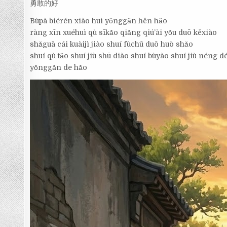
勇敢的好
Bùpà biérén xiào huì yǒnggǎn hěn hǎo
ràng xīn xuéhuì qù sīkǎo qiǎng qiú’ài yǒu duō kěxiào
shǎguā cái kuàijì jiào shuí fùchū duō huò shǎo
shuí qù tǎo shuí jiù shū diào shuí bùyào shuí jiù néng 
yǒnggǎn de hǎo