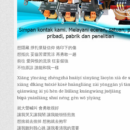
想隱藏 掙扎懷疑信仰 烙印下的傷
想抵抗 妥協苦澀荒涼 再勇敢一趟
前往 愛與恨的流浪 狂妄倔強
不怕原諒 誰能和我一樣
Xiǎng yǐncáng zhēngzhá huáiyí xìnyǎng làoyìn xià de 
xiǎng dǐkàng tuǒxié kǔsè huāngliáng zài yǒnggǎn yī tà
qiánwǎng ài yǔ hèn de liúlàng kuángwàng juéjiàng
bùpà yuánliàng shuí néng gēn wǒ yīyàng
就大聲喊叫 會勇敢很好
讓我哭又讓我鬧 讓我能領悟煎熬
想捨就去捨掉 想抱就去抱牢
讓我聽到我心跳 讓我看清我的需要