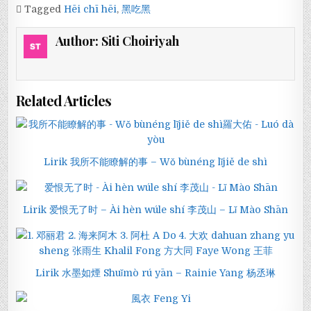
Tagged
Hēi chī hēi
,
黑吃黑
Author:
Siti Choiriyah
Related Articles
Lirik 我所不能瞭解的事 – Wǒ bùnéng lǐjiě de shì
Lirik 爱恨无了时 – Ài hèn wúle shí 李茂山 – Lǐ Mào Shān
Lirik 水墨如煙 Shuǐmò rú yān – Rainie Yang 杨丞琳