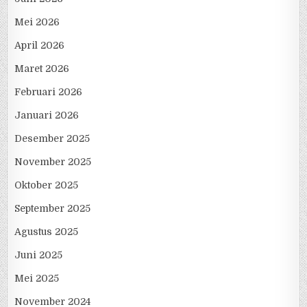
Mei 2026
April 2026
Maret 2026
Februari 2026
Januari 2026
Desember 2025
November 2025
Oktober 2025
September 2025
Agustus 2025
Juni 2025
Mei 2025
November 2024