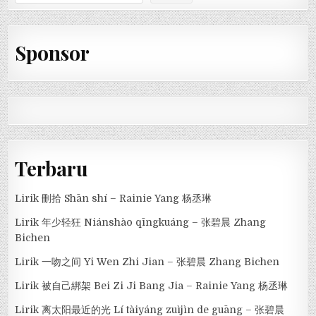
Sponsor
Terbaru
Lirik 刪拾 Shān shí – Rainie Yang 杨丞琳
Lirik 年少轻狂 Niánshào qīngkuáng – 张碧晨 Zhang
Bichen
Lirik 一吻之间 Yi Wen Zhi Jian – 张碧晨 Zhang Bichen
Lirik 被自己綁架 Bei Zi Ji Bang Jia – Rainie Yang 杨丞琳
Lirik 离太阳最近的光 Lí tàiyáng zuìjìn de guāng – 张碧晨