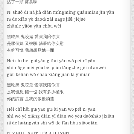
沾了一頭 菸臭味
Nǐ shuō dì nà jiā diàn míngmíng quánmiàn jìn yān
nǐ de xiāo yè dàodǐ zài nǎge jiālǐ jiějué
zhānle yītóu yān chòu wèi
黑吃黑 鬼咬鬼 愛演我陪你演
是哪個妹 又被騙 躺著給你安慰
有夠可憐 我超想見她一面
Hēi chī hēi guǐ yǎo guǐ ài yǎn wǒ péi nǐ yǎn
shì nǎge mèi yòu bèi piàn tǎngzhe gěi nǐ ānwèi
gòu kělián wǒ chāo xiǎng jiàn tā yīmiàn
黑吃黑 鬼咬鬼 愛演我陪你演
是我也想 惦一惦 我有多少極限
你的謊言 是我的飯後消遣
Hēi chī hēi guǐ yǎo guǐ ài yǎn wǒ péi nǐ yǎn
shì wǒ yě xiǎng diàn yī diàn wǒ yǒu duōshǎo jíxiàn
nǐ de huǎngyán ​​shì wǒ de fàn hòu xiāoqiǎn
IT’S BULLSHIT IT’S BULLSHIT