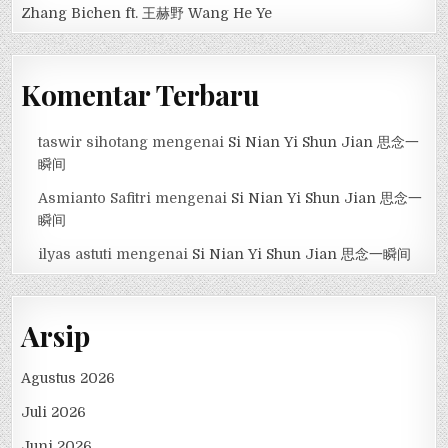
Zhang Bichen ft. 王赫野 Wang He Ye
Komentar Terbaru
taswir sihotang
mengenai
Si Nian Yi Shun Jian 思念一
瞬间
Asmianto Safitri
mengenai
Si Nian Yi Shun Jian 思念一
瞬间
ilyas astuti
mengenai
Si Nian Yi Shun Jian 思念一瞬间
Arsip
Agustus 2026
Juli 2026
Juni 2026