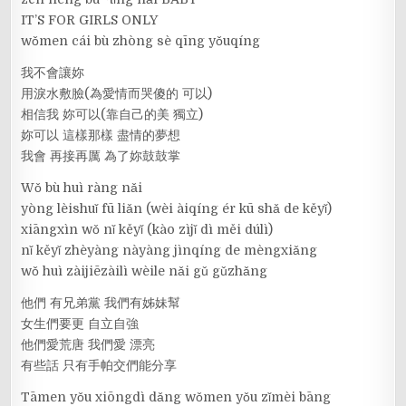
IT’S FOR GIRLS ONLY
wǒmen cái bù zhòng sè qīng yǒuqíng
我不會讓妳
用淚水敷臉(為愛情而哭傻的 可以)
相信我 妳可以(靠自己的美 獨立)
妳可以 這樣那樣 盡情的夢想
我會 再接再厲 為了妳鼓鼓掌
Wǒ bù huì ràng nǎi
yòng lèishuǐ fū liǎn (wèi àiqíng ér kū shǎ de kěyǐ)
xiāngxìn wǒ nǐ kěyǐ (kào zìjǐ dì měi dúlì)
nǐ kěyǐ zhèyàng nàyàng jìnqíng de mèngxiǎng
wǒ huì zàijiēzàilì wèile nǎi gǔ gǔzhǎng
他們 有兄弟黨 我們有姊妹幫
女生們要更 自立自強
他們愛荒唐 我們愛 漂亮
有些話 只有手帕交們能分享
Tāmen yǒu xiōngdì dǎng wǒmen yǒu zǐmèi bāng