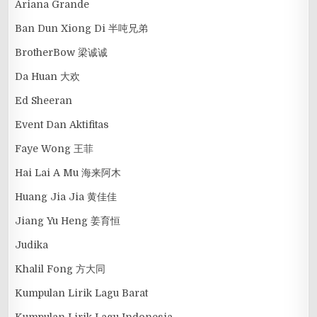
Ariana Grande
Ban Dun Xiong Di 半吨兄弟
BrotherBow 梁诚诚
Da Huan 大欢
Ed Sheeran
Event Dan Aktifitas
Faye Wong 王菲
Hai Lai A Mu 海来阿木
Huang Jia Jia 黄佳佳
Jiang Yu Heng 姜育恒
Judika
Khalil Fong 方大同
Kumpulan Lirik Lagu Barat