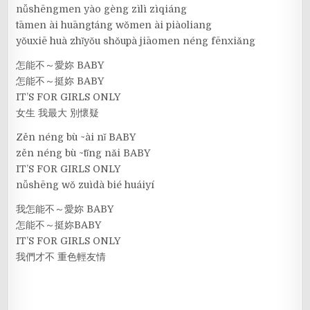
nǚshēngmen yào gèng zìlì zìqiáng
tāmen ài huāngtáng wǒmen ài piàoliang
yǒuxiē huà zhǐyǒu shǒupà jiāomen néng fēnxiǎng
怎能不～愛妳 BABY
怎能不～挺妳 BABY
IT’S FOR GIRLS ONLY
女生 我最大 別懷疑
Zěn néng bù ~ài nǐ BABY
zěn néng bù ~tǐng nǎi BABY
IT’S FOR GIRLS ONLY
nǚshēng wǒ zuìdà bié huáiyí
我怎能不～愛妳 BABY
怎能不～挺妳BABY
IT’S FOR GIRLS ONLY
我們才不 重色輕友情