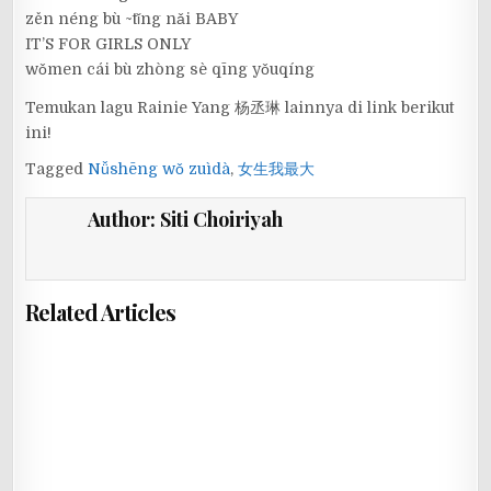
zěn néng bù ~tǐng nǎi BABY
IT’S FOR GIRLS ONLY
wǒmen cái bù zhòng sè qīng yǒuqíng
Temukan lagu Rainie Yang 杨丞琳 lainnya di link berikut
ini!
Tagged
Nǚshēng wǒ zuìdà
,
女生我最大
Author:
Siti Choiriyah
Related Articles