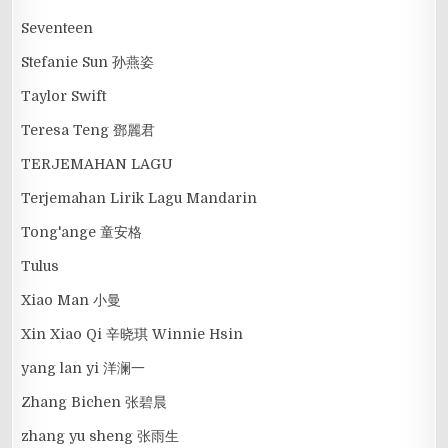
Seventeen
Stefanie Sun 孙燕姿
Taylor Swift
Teresa Teng 鄧麗君
TERJEMAHAN LAGU
Terjemahan Lirik Lagu Mandarin
Tong'ange 童安格
Tulus
Xiao Man 小曼
Xin Xiao Qi 辛晓琪 Winnie Hsin
yang lan yi 洋澜一
Zhang Bichen 张碧晨
zhang yu sheng 张雨生