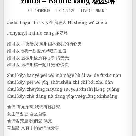
zuìdà – Rainie Yang 杨丞琳
SITI CHOIRIYAH
JUNI 4, 2026
LEAVE A COMMENT
Judul Lagu / Lirik 女生我最大 Nǚshēng wǒ zuìdà
Penyanyi Rainie Yang 杨丞琳
誰可以 半夜陪我 罵那個不愛我的負心男
誰可以陪我一起瘦身只吃白煮蛋
誰可以 這樣那樣所有心事 講光光
誰可以 這檔那檔一起月光 心慌慌
Shuí kěyǐ bànyè péi wǒ mà nàgè bù ài wǒ de fùxīn nán
shuí kěyǐ péi wǒ yīqǐ shòushēn zhī chī bái zhǔ dàn
shuí kěyǐ zhèyàng nàyàng suǒyǒu xīnshì jiǎng guāng
shuí kěyǐ zhè dàng nà dàng yīqǐ yuèguāng xīnhuāng
他們 有兄弟黨 我們有姊妹幫
女生們要更 自立自強
他們愛荒唐 我們愛 漂亮
有些話 只有手帕交們能分享