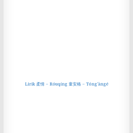
Lirik 柔情 – Róuqíng 童安格 – Tóng’āngé