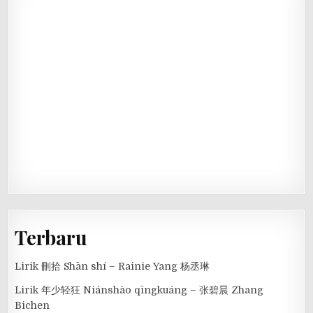
Terbaru
Lirik 刪拾 Shān shí – Rainie Yang 杨丞琳
Lirik 年少轻狂 Niánshào qīngkuáng – 张碧晨 Zhang
Bichen