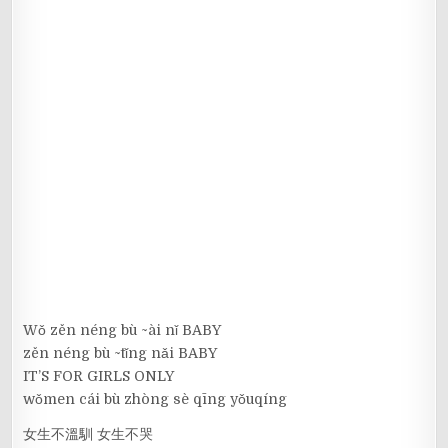
Wǒ zěn néng bù ~ài nǐ BABY
zěn néng bù ~tǐng nǎi BABY
IT’S FOR GIRLS ONLY
wǒmen cái bù zhòng sè qīng yǒuqíng
女生不溫馴 女生不哭