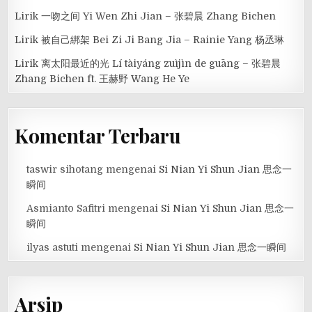
Lirik 一吻之间 Yi Wen Zhi Jian – 张碧晨 Zhang Bichen
Lirik 被自己綁架 Bei Zi Ji Bang Jia – Rainie Yang 杨丞琳
Lirik 离太阳最近的光 Lí tàiyáng zuìjìn de guāng – 张碧晨
Zhang Bichen ft. 王赫野 Wang He Ye
Komentar Terbaru
taswir sihotang
mengenai
Si Nian Yi Shun Jian 思念一
瞬间
Asmianto Safitri
mengenai
Si Nian Yi Shun Jian 思念一
瞬间
ilyas astuti
mengenai
Si Nian Yi Shun Jian 思念一瞬间
Arsip