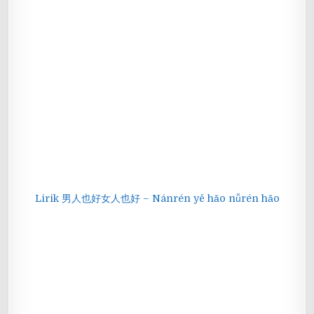
Lirik 男人也好女人也好 – Nánrén yě hǎo nǚrén hǎo