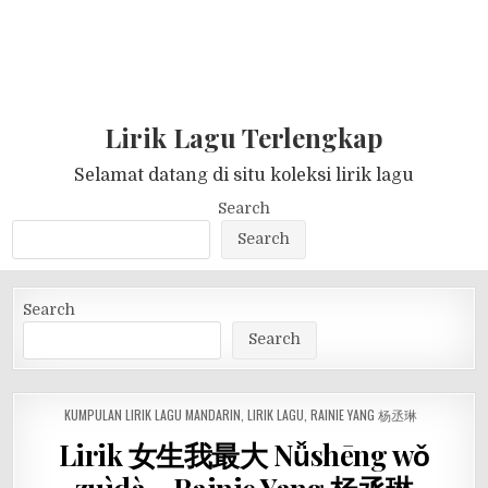
Lirik Lagu Terlengkap
Selamat datang di situ koleksi lirik lagu
Search
Search
Search
Search
POSTED
KUMPULAN LIRIK LAGU MANDARIN
,
LIRIK LAGU
,
RAINIE YANG 杨丞琳
IN
Lirik 女生我最大 Nǚshēng wǒ