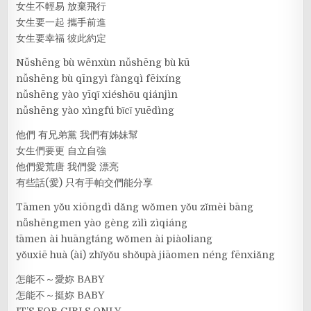
女生不輕易 放棄飛行
女生要一起 攜手前進
女生要幸福 彼此約定
Nǚshēng bù wēnxùn nǚshēng bù kū
nǚshēng bù qīngyì fàngqì fēixíng
nǚshēng yào yīqǐ xiéshǒu qiánjìn
nǚshēng yào xìngfú bǐcǐ yuēdìng
他們 有兄弟黨 我們有姊妹幫
女生們要更 自立自強
他們愛荒唐 我們愛 漂亮
有些話(愛) 只有手帕交們能分享
Tāmen yǒu xiōngdì dǎng wǒmen yǒu zǐmèi bāng
nǚshēngmen yào gèng zìlì zìqiáng
tāmen ài huāngtáng wǒmen ài piàoliang
yǒuxiē huà (ài) zhǐyǒu shǒupà jiāomen néng fēnxiǎng
怎能不～愛妳 BABY
怎能不～挺妳 BABY
IT’S FOR GIRLS ONLY