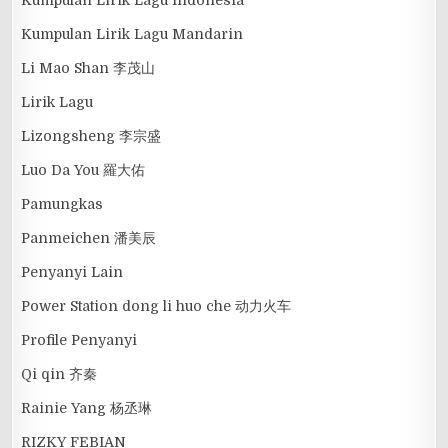
Kumpulan Lirik Lagu Indonesia
Kumpulan Lirik Lagu Mandarin
Li Mao Shan 李茂山
Lirik Lagu
Lizongsheng 李宗盛
Luo Da You 羅大佑
Pamungkas
Panmeichen 潘美辰
Penyanyi Lain
Power Station dong li huo che 动力火车
Profile Penyanyi
Qi qin 齐秦
Rainie Yang 杨丞琳
RIZKY FEBIAN