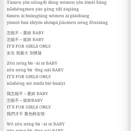
Tāmen yǒu xiōngdì dǎng wǒmen yǒu zǐmèi bāng
nǚshēngmen yào gèng zìlì zìqiáng
tāmen ài huāngtáng wǒmen ài piàoliang
yǒuxiē huà zhǐyǒu shǒupà jiāomen néng fēnxiǎng
怎能不～愛妳 BABY
怎能不～挺妳 BABY
IT’S FOR GIRLS ONLY
女生 我最大 別懷疑
Zěn néng bù ~ài nǐ BABY
zěn néng bù ~tǐng nǎi BABY
IT’S FOR GIRLS ONLY
nǚshēng wǒ zuìdà bié huáiyí
我怎能不～愛妳 BABY
怎能不～挺妳BABY
IT’S FOR GIRLS ONLY
我們才不 重色輕友情
Wǒ zěn néng bù ~ài nǐ BABY
zěn néng bù ~tǐng nǎi BABY