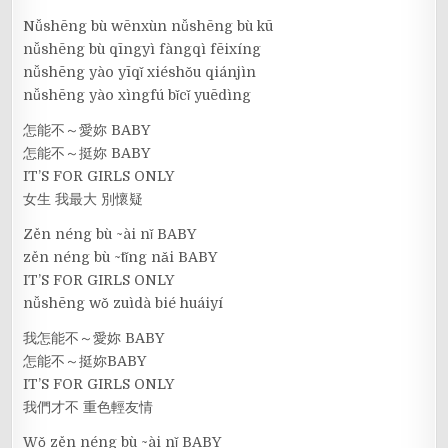
Nǚshēng bù wēnxùn nǚshēng bù kū
nǚshēng bù qīngyì fàngqì fēixíng
nǚshēng yào yīqǐ xiéshǒu qiánjìn
nǚshēng yào xìngfú bǐcǐ yuēdìng
怎能不～愛妳 BABY
怎能不～挺妳 BABY
IT’S FOR GIRLS ONLY
女生 我最大 別懷疑
Zěn néng bù ~ài nǐ BABY
zěn néng bù ~tǐng nǎi BABY
IT’S FOR GIRLS ONLY
nǚshēng wǒ zuìdà bié huáiyí
我怎能不～愛妳 BABY
怎能不～挺妳BABY
IT’S FOR GIRLS ONLY
我們才不 重色輕友情
Wǒ zěn néng bù ~ài nǐ BABY