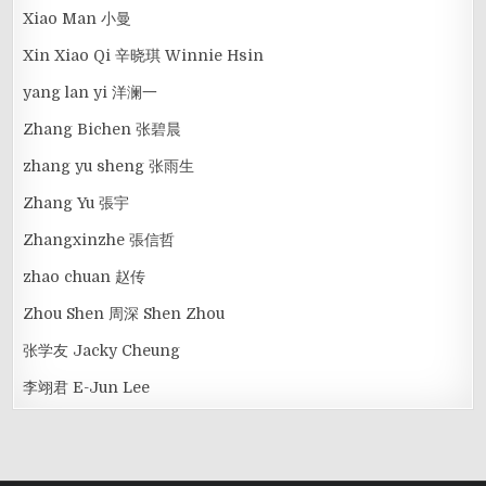
Xiao Man 小曼
Xin Xiao Qi 辛晓琪 Winnie Hsin
yang lan yi 洋澜一
Zhang Bichen 张碧晨
zhang yu sheng 张雨生
Zhang Yu 張宇
Zhangxinzhe 張信哲
zhao chuan 赵传
Zhou Shen 周深 Shen Zhou
张学友 Jacky Cheung
李翊君 E-Jun Lee