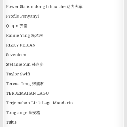
Power Station dong li huo che 动力火车
Profile Penyanyi
Qi qin 齐秦
Rainie Yang 杨丞琳
RIZKY FEBIAN
Seventeen
Stefanie Sun 孙燕姿
Taylor Swift
Teresa Teng 鄧麗君
TERJEMAHAN LAGU
Terjemahan Lirik Lagu Mandarin
Tong'ange 童安格
Tulus