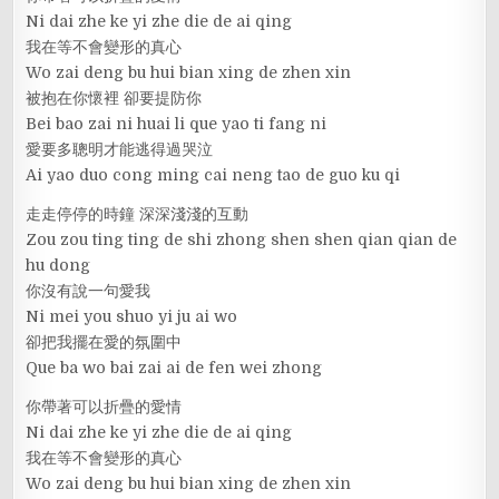
Ni dai zhe ke yi zhe die de ai qing
我在等不會變形的真心
Wo zai deng bu hui bian xing de zhen xin
被抱在你懷裡 卻要提防你
Bei bao zai ni huai li que yao ti fang ni
愛要多聰明才能逃得過哭泣
Ai yao duo cong ming cai neng tao de guo ku qi
走走停停的時鐘 深深淺淺的互動
Zou zou ting ting de shi zhong shen shen qian qian de
hu dong
你沒有說一句愛我
Ni mei you shuo yi ju ai wo
卻把我擺在愛的氛圍中
Que ba wo bai zai ai de fen wei zhong
你帶著可以折疊的愛情
Ni dai zhe ke yi zhe die de ai qing
我在等不會變形的真心
Wo zai deng bu hui bian xing de zhen xin