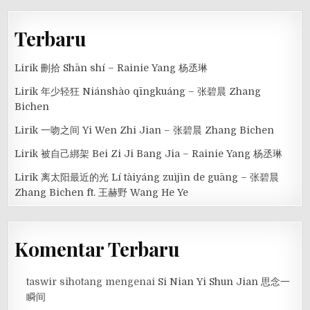
Terbaru
Lirik 刪拾 Shān shí – Rainie Yang 杨丞琳
Lirik 年少轻狂 Niánshào qīngkuáng – 张碧晨 Zhang
Bichen
Lirik 一吻之间 Yi Wen Zhi Jian – 张碧晨 Zhang Bichen
Lirik 被自己綁架 Bei Zi Ji Bang Jia – Rainie Yang 杨丞琳
Lirik 离太阳最近的光 Lí tàiyáng zuìjìn de guāng – 张碧晨
Zhang Bichen ft. 王赫野 Wang He Ye
Komentar Terbaru
taswir sihotang
mengenai
Si Nian Yi Shun Jian 思念一
瞬间