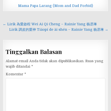
Mama Papa Larang (Mom and Dad Forbid)
Navigasi
← Lirik 為愛啟程 Wei Ai Qi Cheng – Rainie Yang 杨丞琳
pos
Lirik 調皮的愛神 Tiáopí de ài shén – Rainie Yang 杨丞琳 →
Tinggalkan Balasan
Alamat email Anda tidak akan dipublikasikan.
Ruas yang
wajib ditandai
*
Komentar
*