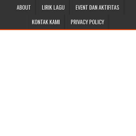
ABOUT
LIRIK LAGU
EVENT DAN AKTIFITAS
KONTAK KAMI
PRIVACY POLICY