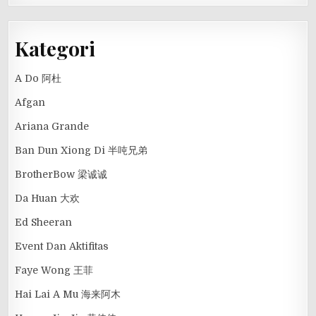
Kategori
A Do 阿杜
Afgan
Ariana Grande
Ban Dun Xiong Di 半吨兄弟
BrotherBow 梁诚诚
Da Huan 大欢
Ed Sheeran
Event Dan Aktifitas
Faye Wong 王菲
Hai Lai A Mu 海来阿木