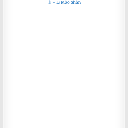
山 – Lǐ Mào Shān