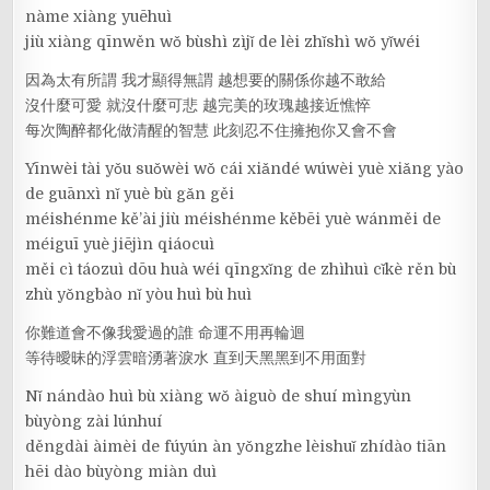
nàme xiàng yuēhuì
jiù xiàng qīnwěn wǒ bùshì zìjǐ de lèi zhǐshì wǒ yǐwéi
因為太有所謂 我才顯得無謂 越想要的關係你越不敢給
沒什麼可愛 就沒什麼可悲 越完美的玫瑰越接近憔悴
每次陶醉都化做清醒的智慧 此刻忍不住擁抱你又會不會
Yīnwèi tài yǒu suǒwèi wǒ cái xiǎndé wúwèi yuè xiǎng yào
de guānxì nǐ yuè bù gǎn gěi
méishénme kě’ài jiù méishénme kěbēi yuè wánměi de
méiguī yuè jiējìn qiáocuì
měi cì táozuì dōu huà wéi qīngxǐng de zhìhuì cǐkè rěn bù
zhù yǒngbào nǐ yòu huì bù huì
你難道會不像我愛過的誰 命運不用再輪迴
等待曖昧的浮雲暗湧著淚水 直到天黑黑到不用面對
Nǐ nándào huì bù xiàng wǒ àiguò de shuí mìngyùn
bùyòng zài lúnhuí
děngdài àimèi de fúyún àn yǒngzhe lèishuǐ zhídào tiān
hēi dào bùyòng miàn duì