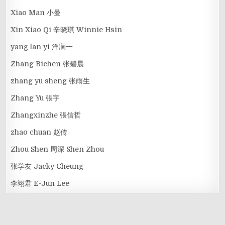
Xiao Man 小曼
Xin Xiao Qi 辛晓琪 Winnie Hsin
yang lan yi 洋澜一
Zhang Bichen 张碧晨
zhang yu sheng 张雨生
Zhang Yu 張宇
Zhangxinzhe 張信哲
zhao chuan 赵传
Zhou Shen 周深 Shen Zhou
张学友 Jacky Cheung
李翊君 E-Jun Lee