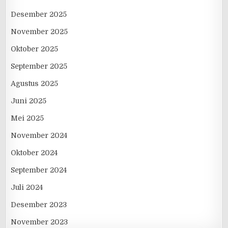
Desember 2025
November 2025
Oktober 2025
September 2025
Agustus 2025
Juni 2025
Mei 2025
November 2024
Oktober 2024
September 2024
Juli 2024
Desember 2023
November 2023