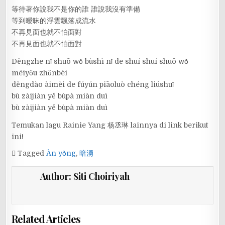
等待著你說我不是你的誰 誰說我沒有準備
等到曖昧的浮雲飄落成流水
不再見面也就不怕面對
不再見面也就不怕面對
Děngzhe nǐ shuō wǒ bùshì nǐ de shuí shuí shuō wǒ
méiyǒu zhǔnbèi
děngdào àimèi de fúyún piāoluò chéng liúshuǐ
bù zàijiàn yě bùpà miàn duì
bù zàijiàn yě bùpà miàn duì
Temukan lagu Rainie Yang 杨丞琳 lainnya di link berikut
ini!
Tagged
Àn yǒng
,
暗湧
Author:
Siti Choiriyah
Related Articles