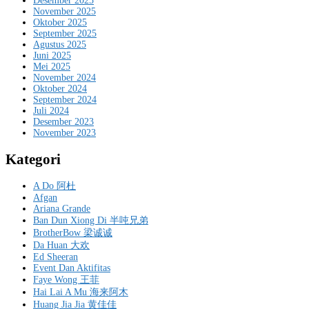
Desember 2025
November 2025
Oktober 2025
September 2025
Agustus 2025
Juni 2025
Mei 2025
November 2024
Oktober 2024
September 2024
Juli 2024
Desember 2023
November 2023
Kategori
A Do 阿杜
Afgan
Ariana Grande
Ban Dun Xiong Di 半吨兄弟
BrotherBow 梁诚诚
Da Huan 大欢
Ed Sheeran
Event Dan Aktifitas
Faye Wong 王菲
Hai Lai A Mu 海来阿木
Huang Jia Jia 黄佳佳