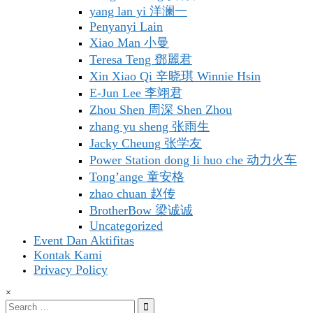
yang lan yi 洋澜一
Penyanyi Lain
Xiao Man 小曼
Teresa Teng 鄧麗君
Xin Xiao Qi 辛晓琪 Winnie Hsin
E-Jun Lee 李翊君
Zhou Shen 周深 Shen Zhou
zhang yu sheng 张雨生
Jacky Cheung 张学友
Power Station dong li huo che 动力火车
Tong’ange 童安格
zhao chuan 赵传
BrotherBow 梁诚诚
Uncategorized
Event Dan Aktifitas
Kontak Kami
Privacy Policy
×
Search