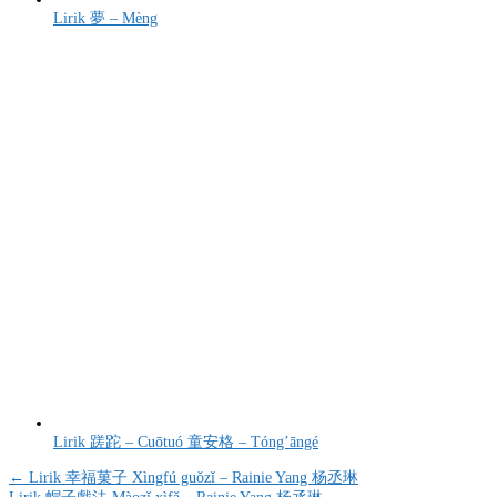
Lirik 夢 – Mèng
Lirik 蹉跎 – Cuōtuó 童安格 – Tóng’āngé
Navigasi
← Lirik 幸福菓子 Xìngfú guǒzǐ – Rainie Yang 杨丞琳