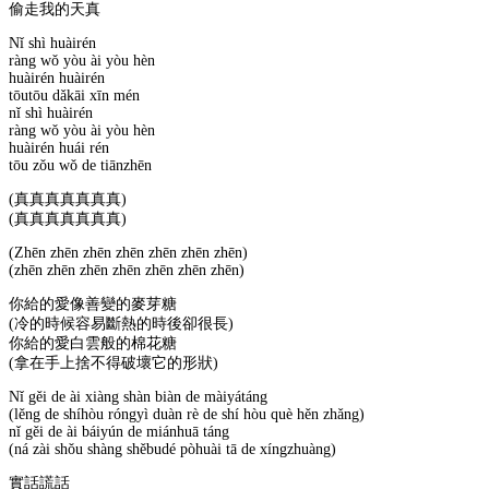
偷走我的天真
Nǐ shì huàirén
ràng wǒ yòu ài yòu hèn
huàirén huàirén
tōutōu dǎkāi xīn mén
nǐ shì huàirén
ràng wǒ yòu ài yòu hèn
huàirén huái rén
tōu zǒu wǒ de tiānzhēn
(真真真真真真真)
(真真真真真真真)
(Zhēn zhēn zhēn zhēn zhēn zhēn zhēn)
(zhēn zhēn zhēn zhēn zhēn zhēn zhēn)
你給的愛像善變的麥芽糖
(冷的時候容易斷熱的時後卻很長)
你給的愛白雲般的棉花糖
(拿在手上捨不得破壞它的形狀)
Nǐ gěi de ài xiàng shàn biàn de màiyátáng
(lěng de shíhòu róngyì duàn rè de shí hòu què hěn zhǎng)
nǐ gěi de ài báiyún de miánhuā táng
(ná zài shǒu shàng shěbudé pòhuài tā de xíngzhuàng)
實話謊話