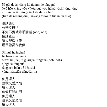
Nǐ gěi de ài xiàng kē tiánmì de tángguǒ
(wǒ hǎo xiǎng yǎo yīkǒu què yòu hàipà yáchǐ tòng tòng)
nǐ jǐyǔ de ài xiàng qiǎokèlì de yòuhuò
(tián de rèliàng duì jiànkāng xiǎoxīn fùdān tài duō)
實話謊話
分辨沒辦法
不知不覺就乖乖聽話 (ooh, ooh)
情話童話
讓人變得很傻
用冒險當作代價
Shíhuà huǎnghuà
fēnbiàn méi bànfǎ
bùzhī bù jué jiù guāiguāi tīnghuà (ooh, ooh)
qínghuà tónghuà
ràng rén biàn dé hěn shǎ
yòng màoxiǎn dāngdài jià
你是壞人
讓我又愛又恨
壞人壞人
偷偷打開心門
你是壞人
讓我又愛又恨
壞人懷人