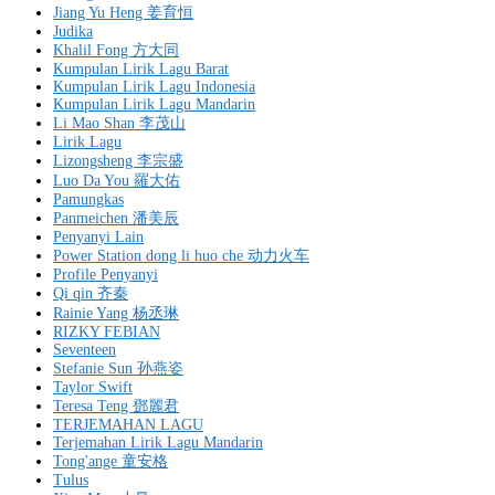
Jiang Yu Heng 姜育恒
Judika
Khalil Fong 方大同
Kumpulan Lirik Lagu Barat
Kumpulan Lirik Lagu Indonesia
Kumpulan Lirik Lagu Mandarin
Li Mao Shan 李茂山
Lirik Lagu
Lizongsheng 李宗盛
Luo Da You 羅大佑
Pamungkas
Panmeichen 潘美辰
Penyanyi Lain
Power Station dong li huo che 动力火车
Profile Penyanyi
Qi qin 齐秦
Rainie Yang 杨丞琳
RIZKY FEBIAN
Seventeen
Stefanie Sun 孙燕姿
Taylor Swift
Teresa Teng 鄧麗君
TERJEMAHAN LAGU
Terjemahan Lirik Lagu Mandarin
Tong'ange 童安格
Tulus