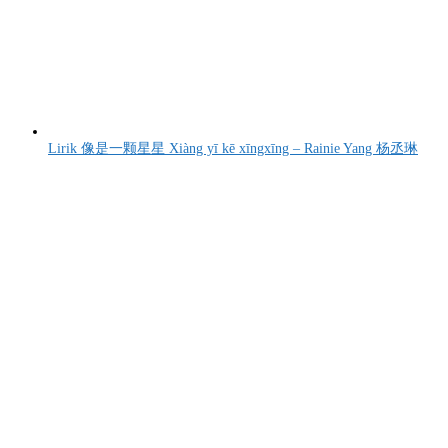
Lirik 像是一颗星星 Xiàng yī kē xīngxīng – Rainie Yang 杨丞琳