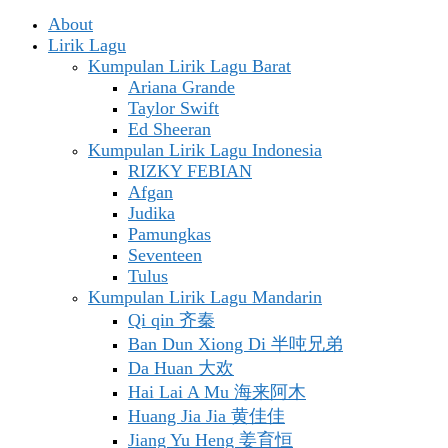
About
Lirik Lagu
Kumpulan Lirik Lagu Barat
Ariana Grande
Taylor Swift
Ed Sheeran
Kumpulan Lirik Lagu Indonesia
RIZKY FEBIAN
Afgan
Judika
Pamungkas
Seventeen
Tulus
Kumpulan Lirik Lagu Mandarin
Qi qin 齐秦
Ban Dun Xiong Di 半吨兄弟
Da Huan 大欢
Hai Lai A Mu 海来阿木
Huang Jia Jia 黄佳佳
Jiang Yu Heng 姜育恒