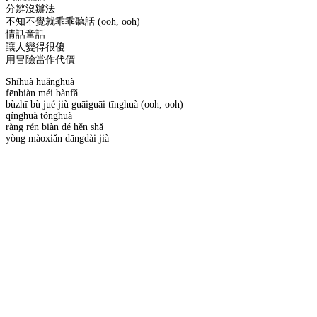
分辨沒辦法
不知不覺就乖乖聽話 (ooh, ooh)
情話童話
讓人變得很傻
用冒險當作代價
Shíhuà huǎnghuà
fēnbiàn méi bànfǎ
bùzhī bù jué jiù guāiguāi tīnghuà (ooh, ooh)
qínghuà tónghuà
ràng rén biàn dé hěn shǎ
yòng màoxiǎn dāngdài jià