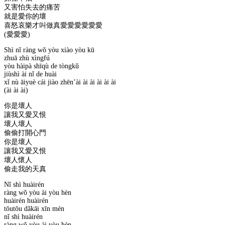
又害怕失去的痛苦
就是愛你的壞
喜怒哀樂才叫做真愛愛愛愛愛愛
(愛愛愛)
Shì nǐ ràng wǒ yòu xiào yòu kū
zhuā zhù xìngfú
yòu hàipà shīqù de tòngkǔ
jiùshì ài nǐ de huài
xǐ nù āiyuè cái jiào zhēn’ài ài ài ài ài ài
(ài ài ài)
你是壞人
讓我又愛又恨
壞人壞人
偷偷打開心門
你是壞人
讓我又愛又恨
壞人懷人
偷走我的天真
Nǐ shì huàirén
ràng wǒ yòu ài yòu hèn
huàirén huàirén
tōutōu dǎkāi xīn mén
nǐ shì huàirén
ràng wǒ yòu ài yòu hèn