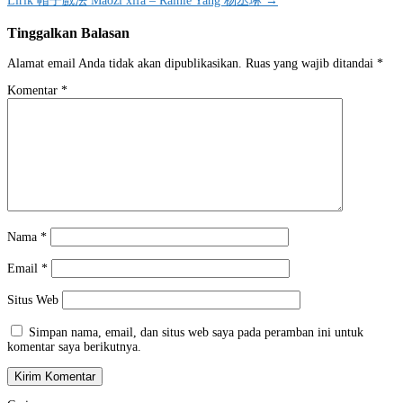
Lirik 帽子戲法 Màozǐ xìfǎ – Rainie Yang 杨丞琳 →
pos
Tinggalkan Balasan
Alamat email Anda tidak akan dipublikasikan.
Ruas yang wajib ditandai
*
Komentar
*
Nama
*
Email
*
Situs Web
Simpan nama, email, dan situs web saya pada peramban ini untuk
komentar saya berikutnya.