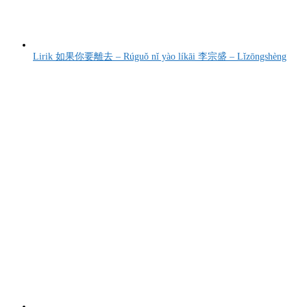
Lirik 如果你要離去 – Rúguǒ nǐ yào líkāi 李宗盛 – Lǐzōngshèng