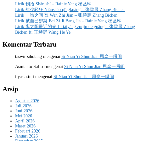
Lirik 刪拾 Shān shí – Rainie Yang 杨丞琳
Lirik 年少轻狂 Niánshào qīngkuáng – 张碧晨 Zhang Bichen
Lirik 一吻之间 Yi Wen Zhi Jian – 张碧晨 Zhang Bichen
Lirik 被自己綁架 Bei Zi Ji Bang Jia – Rainie Yang 杨丞琳
Lirik 离太阳最近的光 Lí tàiyáng zuìjìn de guāng – 张碧晨 Zhang
Bichen ft. 王赫野 Wang He Ye
Komentar Terbaru
taswir sihotang
mengenai
Si Nian Yi Shun Jian 思念一瞬间
Asmianto Safitri
mengenai
Si Nian Yi Shun Jian 思念一瞬间
ilyas astuti
mengenai
Si Nian Yi Shun Jian 思念一瞬间
Arsip
Agustus 2026
Juli 2026
Juni 2026
Mei 2026
April 2026
Maret 2026
Februari 2026
Januari 2026