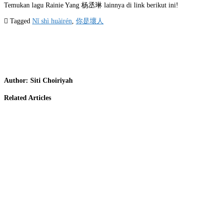
Temukan lagu Rainie Yang 杨丞琳 lainnya di link berikut ini!
Tagged
Nǐ shì huàirén
,
你是壞人
Author:
Siti Choiriyah
Related Articles