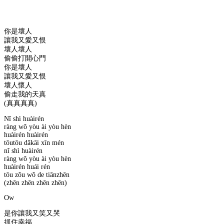
你是壞人
讓我又愛又恨
壞人壞人
偷偷打開心門
你是壞人
讓我又愛又恨
壞人懷人
偷走我的天真
(真真真真)
Nǐ shì huàirén
ràng wǒ yòu ài yòu hèn
huàirén huàirén
tōutōu dǎkāi xīn mén
nǐ shì huàirén
ràng wǒ yòu ài yòu hèn
huàirén huái rén
tōu zǒu wǒ de tiānzhēn
(zhēn zhēn zhēn zhēn)
Ow
是你讓我又笑又哭
抓住幸福