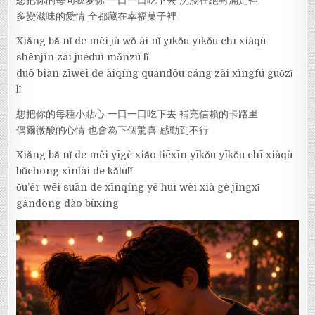
多變滋味的愛情 全都藏在幸福菓子裡
Xiǎng bǎ nǐ de měi jù wǒ ài nǐ yīkǒu yīkǒu chī xiàqù
shěnjìn zài juéduì mǎnzú lǐ
duō biàn zīwèi de àiqíng quándōu cáng zài xìngfú guǒzǐ
lǐ
想把你的每種小貼心 一口一口吃下去 補充信賴的卡路里
偶爾微酸的心情 也會為下個驚喜 感動到不行
Xiǎng bǎ nǐ de měi yīgè xiǎo tiēxīn yīkǒu yīkǒu chī xiàqù
bǔchōng xìnlài de kǎlùlǐ
ǒu’ěr wēi suān de xīnqíng yě huì wèi xià gè jīngxǐ
gǎndòng dào bùxíng