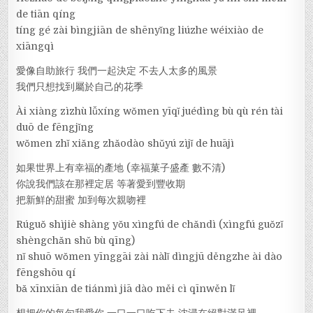
de tiān qíng
tíng gé zài bìngjiān de shēnyǐng liúzhe wéixiào de
xiāngqì
愛像自助旅行 我們一起決定 不去人太多的風景
我們只想找到屬於自己的花季
Ài xiàng zìzhù lǚxíng wǒmen yīqǐ juédìng bù qù rén tài
duō de fēngjǐng
wǒmen zhǐ xiǎng zhǎodào shǔyú zìjǐ de huājì
如果世界上有幸福的產地 (幸福菓子盛產 數不清)
你說我們該在那裡定居 等著愛到豐收期
把新鮮的甜蜜 加到每次親吻裡
Rúguǒ shìjiè shàng yǒu xìngfú de chǎndì (xìngfú guǒzǐ
shèngchǎn shǔ bù qīng)
nǐ shuō wǒmen yīnggāi zài nàlǐ dìngjū děngzhe ài dào
fēngshōu qí
bǎ xīnxiān de tiánmì jiā dào měi cì qīnwěn lǐ
想把你的每句我愛你 一口一口吃下去 沈浸在絕對滿足裡