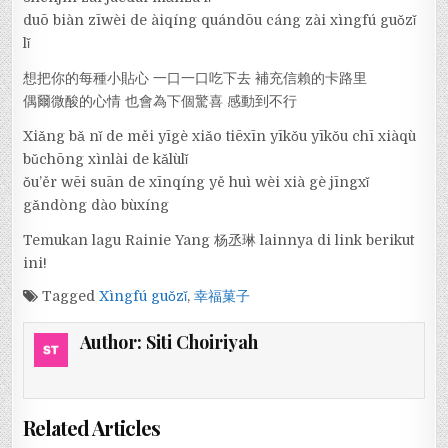
duō biàn zīwèi de àiqíng quándōu cáng zài xìngfú guǒzǐ
lǐ
想把你的每種小貼心 一口一口吃下去 補充信賴的卡路里
偶爾微酸的心情 也會為下個驚喜 感動到不行
Xiǎng bǎ nǐ de měi yīgè xiǎo tiēxīn yīkǒu yīkǒu chī xiàqù
bǔchōng xìnlài de kǎlùlǐ
ǒu’ěr wēi suān de xīnqíng yě huì wèi xià gè jīngxǐ
gǎndòng dào bùxíng
Temukan lagu Rainie Yang 杨丞琳 lainnya di link berikut
ini!
Tagged
Xìngfú guǒzǐ
,
幸福菓子
Author:
Siti Choiriyah
Related Articles