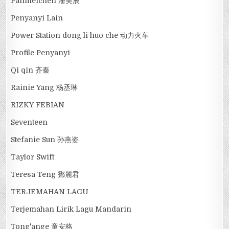
Panmeichen 潘美辰
Penyanyi Lain
Power Station dong li huo che 动力火车
Profile Penyanyi
Qi qin 齐秦
Rainie Yang 杨丞琳
RIZKY FEBIAN
Seventeen
Stefanie Sun 孙燕姿
Taylor Swift
Teresa Teng 鄧麗君
TERJEMAHAN LAGU
Terjemahan Lirik Lagu Mandarin
Tong'ange 童安格