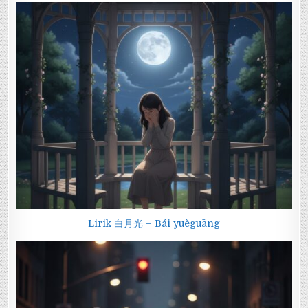
Lirik 白月光 – Bái yuèguāng