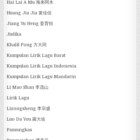
Hai Lai A Mu 海来阿木
Huang Jia Jia 黄佳佳
Jiang Yu Heng 姜育恒
Judika
Khalil Fong 方大同
Kumpulan Lirik Lagu Barat
Kumpulan Lirik Lagu Indonesia
Kumpulan Lirik Lagu Mandarin
Li Mao Shan 李茂山
Lirik Lagu
Lizongsheng 李宗盛
Luo Da You 羅大佑
Pamungkas