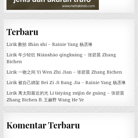
Terbaru
Lirik 刪拾 Shān shí – Rainie Yang 杨丞琳
Lirik 年少轻狂 Niánshào qīngkuáng – 张碧晨 Zhang
Bichen
Lirik 一吻之间 Yi Wen Zhi Jian – 张碧晨 Zhang Bichen
Lirik 被自己綁架 Bei Zi Ji Bang Jia – Rainie Yang 杨丞琳
Lirik 离太阳最近的光 Lí tàiyáng zuìjìn de guāng – 张碧晨
Zhang Bichen ft. 王赫野 Wang He Ye
Komentar Terbaru