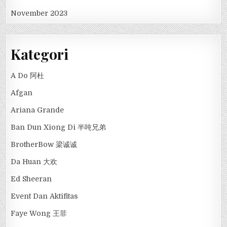
November 2023
Kategori
A Do 阿杜
Afgan
Ariana Grande
Ban Dun Xiong Di 半吨兄弟
BrotherBow 梁诚诚
Da Huan 大欢
Ed Sheeran
Event Dan Aktifitas
Faye Wong 王菲