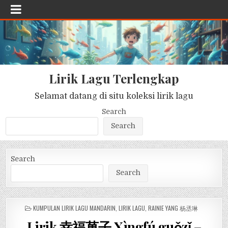
Lirik Lagu Terlengkap
Selamat datang di situ koleksi lirik lagu
Search
Search
Search
Search
POSTED
KUMPULAN LIRIK LAGU MANDARIN
,
LIRIK LAGU
,
RAINIE YANG 杨丞琳
IN
Lirik 幸福菓子 Xìngfú guǒzǐ –