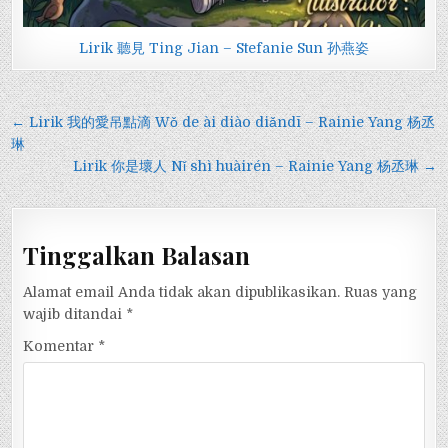
Lirik 聽見 Ting Jian – Stefanie Sun 孙燕姿
Navigasi
← Lirik 我的愛吊點滴 Wǒ de ài diào diǎndī – Rainie Yang 杨丞
pos
琳
Lirik 你是壞人 Nǐ shì huàirén – Rainie Yang 杨丞琳 →
Tinggalkan Balasan
Alamat email Anda tidak akan dipublikasikan.
Ruas yang
wajib ditandai
*
Komentar
*