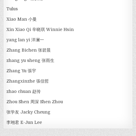
Tulus
Xiao Man 小曼
Xin Xiao Qi 辛晓琪 Winnie Hsin
yang lan yi 洋澜一
Zhang Bichen 张碧晨
zhang yu sheng 张雨生
Zhang Yu 張宇
Zhangxinzhe 張信哲
zhao chuan 赵传
Zhou Shen 周深 Shen Zhou
张学友 Jacky Cheung
李翊君 E-Jun Lee