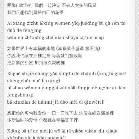
愛像自助旅行 我們一起決定 不去人太多的風景
我們只想找到屬於自己的花季
Ài xiàng zìzhù lǚxíng wǒmen yīqǐ juédìng bù qù rén tài
duō de fēngjǐng
wǒmen zhǐ xiǎng zhǎodào shǔyú zìjǐ de huājì
如果世界上有幸福的產地 (幸福菓子盛產 數不清)
你說我們該在那裡定居 等著愛到豐收期
把新鮮的甜蜜 加到每次親吻裡
Rúguǒ shìjiè shàng yǒu xìngfú de chǎndì (xìngfú guǒzǐ
shèngchǎn shǔ bù qīng)
nǐ shuō wǒmen yīnggāi zài nàlǐ dìngjū děngzhe ài dào
fēngshōu qí
bǎ xīnxiān de tiánmì jiā dào měi cì qīnwěn lǐ
想把你的每句我愛你 一口一口吃下去 沈浸在絕對滿足裡
多變滋味的愛情 全都藏在幸福菓子裡
Xiǎng bǎ nǐ de měi jù wǒ ài nǐ yīkǒu yīkǒu chī xiàqù
shěnjìn zài juéduì mǎnzú lǐ