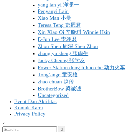
yang lan yi 洋澜一
Penyanyi Lain
Xiao Man 小曼
Teresa Teng 鄧麗君
Xin Xiao Qi 辛晓琪 Winnie Hsin
E-Jun Lee 李翊君
Zhou Shen 周深 Shen Zhou
zhang yu sheng 张雨生
Jacky Cheung 张学友
Power Station dong li huo che 动力火车
Tong’ange 童安格
zhao chuan 赵传
BrotherBow 梁诚诚
Uncategorized
Event Dan Aktifitas
Kontak Kami
Privacy Policy
×
Search