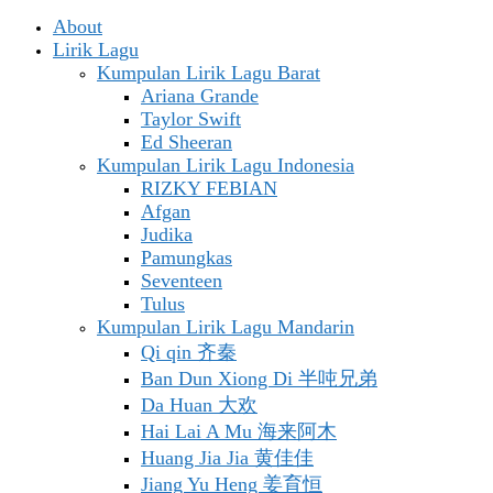
About
Lirik Lagu
Kumpulan Lirik Lagu Barat
Ariana Grande
Taylor Swift
Ed Sheeran
Kumpulan Lirik Lagu Indonesia
RIZKY FEBIAN
Afgan
Judika
Pamungkas
Seventeen
Tulus
Kumpulan Lirik Lagu Mandarin
Qi qin 齐秦
Ban Dun Xiong Di 半吨兄弟
Da Huan 大欢
Hai Lai A Mu 海来阿木
Huang Jia Jia 黄佳佳
Jiang Yu Heng 姜育恒