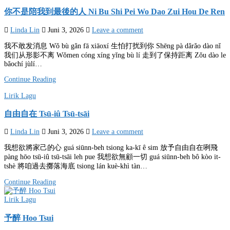
in
你不是陪我到最後的人 Ni Bu Shi Pei Wo Dao Zui Hou De Ren
Linda Lin
Juni 3, 2026
Leave a comment
我不敢发消息 Wǒ bù gǎn fā xiāoxí 生怕打扰到你 Shēng pà dǎrǎo dào nǐ
我们从形影不离 Wǒmen cóng xíng yǐng bù lí 走到了保持距离 Zǒu dào le
bǎochí jùlí…
Continue Reading
Posted
Lirik Lagu
in
自由自在 Tsū-iû Tsū-tsāi
Linda Lin
Juni 3, 2026
Leave a comment
我想欲將家己的心 guá siūnn-beh tsiong ka-kī ê sim 放予自由自在咧飛
pàng hōo tsū-iû tsū-tsāi leh pue 我想欲無顧一切 guá siūnn-beh bô kòo it-
tshè 將咱過去擲落海底 tsiong lán kuè-khì tàn…
Continue Reading
Posted
Lirik Lagu
in
予醉 Hoo Tsui