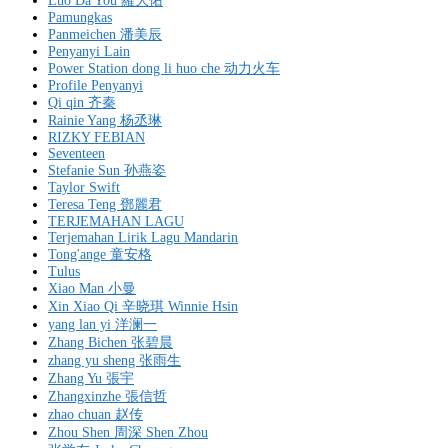
Luo Da You 羅大佑
Pamungkas
Panmeichen 潘美辰
Penyanyi Lain
Power Station dong li huo che 动力火车
Profile Penyanyi
Qi qin 齐秦
Rainie Yang 杨丞琳
RIZKY FEBIAN
Seventeen
Stefanie Sun 孙燕姿
Taylor Swift
Teresa Teng 鄧麗君
TERJEMAHAN LAGU
Terjemahan Lirik Lagu Mandarin
Tong'ange 童安格
Tulus
Xiao Man 小曼
Xin Xiao Qi 辛晓琪 Winnie Hsin
yang lan yi 洋澜一
Zhang Bichen 张碧晨
zhang yu sheng 张雨生
Zhang Yu 張宇
Zhangxinzhe 張信哲
zhao chuan 赵传
Zhou Shen 周深 Shen Zhou