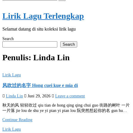
for:
Lirik Lagu Terlengkap
Selamat datang di situ koleksi lirik lagu
Search
Search
Penulis:
Linda Lin
Posted
Lirik Lagu
in
风吹过的名字 Hong cuei kue e mia di
Linda Lin
Juni 29, 2026
Leave a comment
秋天的风 轻轻吹过 qiu tian de hong qing qing chui guo 街路的树叶 一片
一片落 jie lou de shu ye yi pian yi pian lou 阮突然想起你的名 gun hu…
Continue Reading
Posted
Lirik Lagu