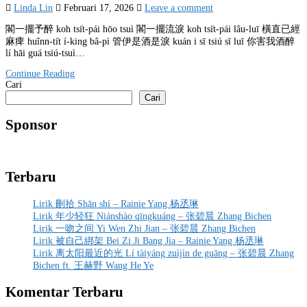
Linda Lin
Februari 17, 2026
Leave a comment
閣一擺予醉 koh tsi̍t-pái hōo tsuì 閣一擺流淚 koh tsi̍t-pái lâu-luī 橫直已經
麻痺 huînn-ti̍t í-king bâ-pì 管伊是酒是淚 kuán i sī tsiú sī luī 你害我酒醉
lí hāi guá tsiú-tsuì…
Continue Reading
Cari
Cari
Sponsor
Terbaru
Lirik 刪拾 Shān shí – Rainie Yang 杨丞琳
Lirik 年少轻狂 Niánshào qīngkuáng – 张碧晨 Zhang Bichen
Lirik 一吻之间 Yi Wen Zhi Jian – 张碧晨 Zhang Bichen
Lirik 被自己綁架 Bei Zi Ji Bang Jia – Rainie Yang 杨丞琳
Lirik 离太阳最近的光 Lí tàiyáng zuìjìn de guāng – 张碧晨 Zhang
Bichen ft. 王赫野 Wang He Ye
Komentar Terbaru