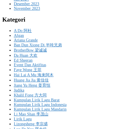
Desember 2023
November 2023
Kategori
A Do 阿杜
Afgan
Ariana Grande
Ban Dun Xiong Di 半吨兄弟
BrotherBow 梁诚诚
Da Huan 大欢
Ed Sheeran
Event Dan Aktifitas
Faye Wong 王菲
Hai Lai A Mu 海来阿木
Huang Jia Jia 黄佳佳
Jiang Yu Heng 姜育恒
Judika
Khalil Fong 方大同
Kumpulan Lirik Lagu Barat
Kumpulan Lirik Lagu Indonesia
Kumpulan Lirik Lagu Mandarin
Li Mao Shan 李茂山
Lirik Lagu
Lizongsheng 李宗盛