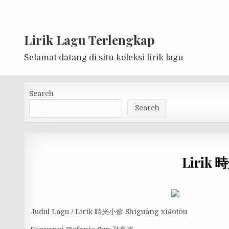
Lirik Lagu Terlengkap
Selamat datang di situ koleksi lirik lagu
Search
Search
Lirik 
Judul Lagu / Lirik 時光小偷 Shíguāng xiǎotōu