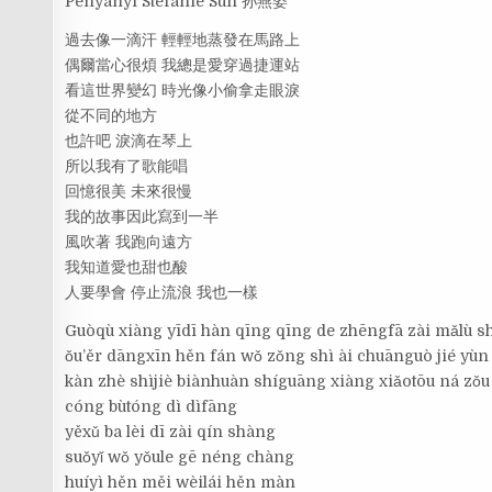
Penyanyi Stefanie Sun 孙燕姿
過去像一滴汗 輕輕地蒸發在馬路上
偶爾當心很煩 我總是愛穿過捷運站
看這世界變幻 時光像小偷拿走眼淚
從不同的地方
也許吧 淚滴在琴上
所以我有了歌能唱
回憶很美 未來很慢
我的故事因此寫到一半
風吹著 我跑向遠方
我知道愛也甜也酸
人要學會 停止流浪 我也一樣
Guòqù xiàng yīdī hàn qīng qīng de zhēngfā zài mǎlù 
ǒu’ěr dāngxīn hěn fán wǒ zǒng shì ài chuānguò jié yùn
kàn zhè shìjiè biànhuàn shíguāng xiàng xiǎotōu ná zǒu
cóng bùtóng dì dìfāng
yěxǔ ba lèi dī zài qín shàng
suǒyǐ wǒ yǒule gē néng chàng
huíyì hěn měi wèilái hěn màn