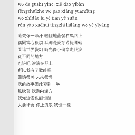
wǒ de gùshì yīncǐ xiě dào yībàn
fēngchuīzhe wǒ pǎo xiàng yuǎnfāng
wǒ zhīdào ài yě tián yě suān
rén yào xuéhuì tíngzhǐ liúlàng wǒ yě yīyàng
過去像一滴汗 輕輕地蒸發在馬路上
偶爾當心很煩 我總是愛穿過捷運站
看這世界變幻 時光像小偷拿走眼淚
從不同的地方
也許吧 淚滴在琴上
所以我有了歌能唱
回憶很美 未來很慢
我的故事因此寫到一半
風吹著 我跑向遠方
我知道愛也甜也酸
人要學會 停止流浪 我也一樣