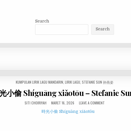
Search
Search
POSTED
KUMPULAN LIRIK LAGU MANDARIN
,
LIRIK LAGU
,
STEFANIE SUN 孙燕姿
IN
時光小偷 Shíguāng xiǎotōu – Stefanie 
SITI CHOIRIYAH
MARET 16, 2026
LEAVE A COMMENT