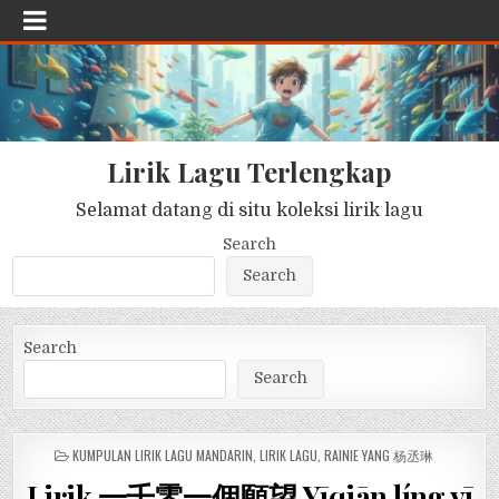
Lirik Lagu Terlengkap
Selamat datang di situ koleksi lirik lagu
Search
Search
Search
Search
POSTED
KUMPULAN LIRIK LAGU MANDARIN
,
LIRIK LAGU
,
RAINIE YANG 杨丞琳
IN
Lirik 一千零一個願望 Yīqiān líng yī