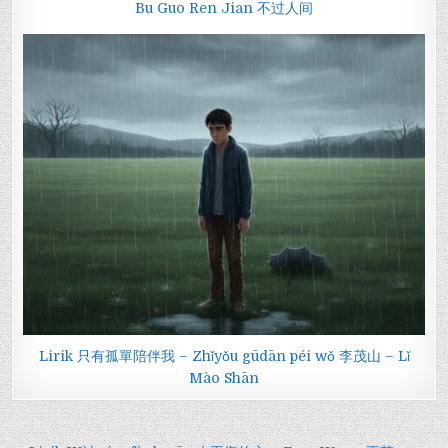
Bu Guo Ren Jian 不过人间
Lirik 只有孤單陪伴我 – Zhǐyǒu gūdān péi wǒ 李茂山 – Lǐ
Mào Shān