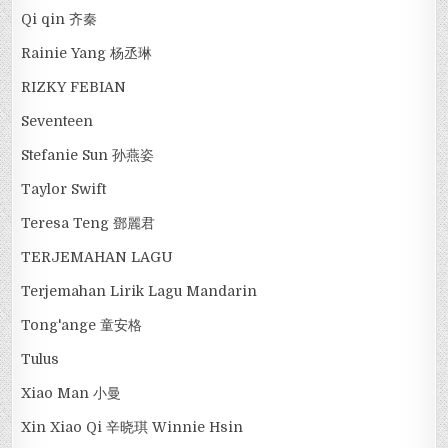
Qi qin 齐秦
Rainie Yang 杨丞琳
RIZKY FEBIAN
Seventeen
Stefanie Sun 孙燕姿
Taylor Swift
Teresa Teng 鄧麗君
TERJEMAHAN LAGU
Terjemahan Lirik Lagu Mandarin
Tong'ange 童安格
Tulus
Xiao Man 小曼
Xin Xiao Qi 辛晓琪 Winnie Hsin