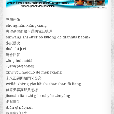
充滿想像
chōngmǎn xiǎngxiàng
失望是偶而撥不通的電話號碼
shīwàng shì ǒu’ér bō bùtōng de diànhuà hàomǎ
多試幾次
duō shì jǐ cì
總會回答
zǒng huì huídá
心裡有好多的夢想
xīnlǐ yǒu hǎoduō de mèngxiǎng
未來正要開始閃閃發亮
wèilái zhèng yào kāishǐ shǎnshǎn fā liàng
就算天再高那又怎樣
jiùsuàn tiān zài gāo nà yòu zěnyàng
踮起腳尖
diǎn qǐ jiǎojiān
就更靠近陽光