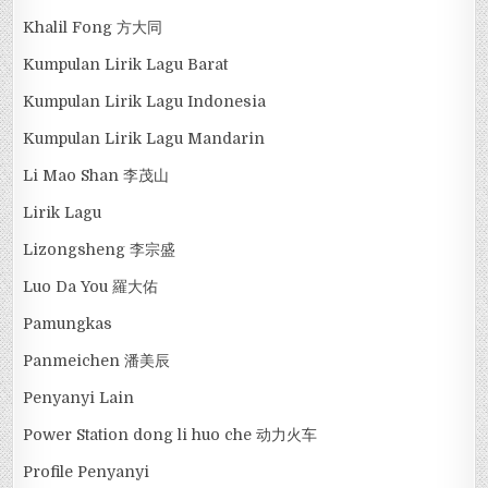
Khalil Fong 方大同
Kumpulan Lirik Lagu Barat
Kumpulan Lirik Lagu Indonesia
Kumpulan Lirik Lagu Mandarin
Li Mao Shan 李茂山
Lirik Lagu
Lizongsheng 李宗盛
Luo Da You 羅大佑
Pamungkas
Panmeichen 潘美辰
Penyanyi Lain
Power Station dong li huo che 动力火车
Profile Penyanyi