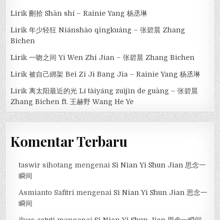
Lirik 刪拾 Shān shí – Rainie Yang 杨丞琳
Lirik 年少轻狂 Niánshào qīngkuáng – 张碧晨 Zhang
Bichen
Lirik 一吻之间 Yi Wen Zhi Jian – 张碧晨 Zhang Bichen
Lirik 被自己綁架 Bei Zi Ji Bang Jia – Rainie Yang 杨丞琳
Lirik 离太阳最近的光 Lí tàiyáng zuìjìn de guāng – 张碧晨
Zhang Bichen ft. 王赫野 Wang He Ye
Komentar Terbaru
taswir sihotang
mengenai
Si Nian Yi Shun Jian 思念一
瞬间
Asmianto Safitri
mengenai
Si Nian Yi Shun Jian 思念一
瞬间