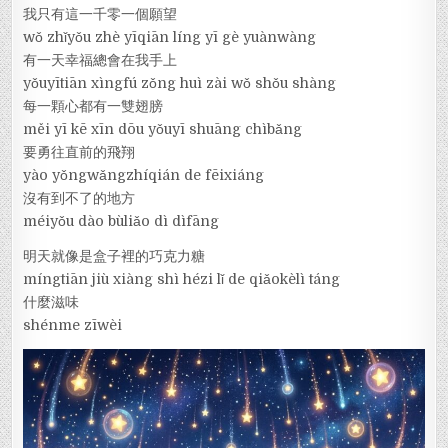
我只有這一千零一個願望
wǒ zhǐyǒu zhè yīqiān líng yī gè yuànwàng
有一天幸福總會在我手上
yǒuyītiān xìngfú zǒng huì zài wǒ shǒu shàng
每一顆心都有一雙翅膀
měi yī kē xīn dōu yǒuyī shuāng chìbǎng
要勇往直前的飛翔
yào yǒngwǎngzhíqián de fēixiáng
沒有到不了的地方
méiyǒu dào bùliǎo dì dìfāng
明天就像是盒子裡的巧克力糖
míngtiān jiù xiàng shì hézi lǐ de qiǎokèlì táng
什麼滋味
shénme zīwèi