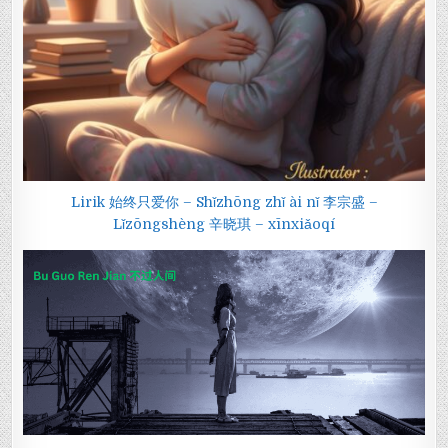
Lirik 始终只爱你 – Shǐzhōng zhǐ ài nǐ 李宗盛 –
Lǐzōngshèng 辛晓琪 – xīnxiǎoqí