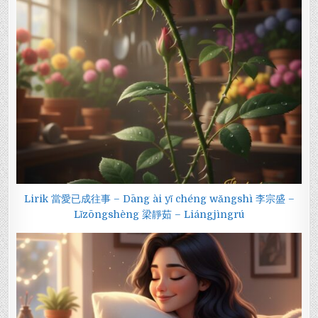
Lirik 當愛已成往事 – Dāng ài yǐ chéng wǎngshì 李宗盛 –
Lǐzōngshèng 梁靜茹 – Liángjìngrú