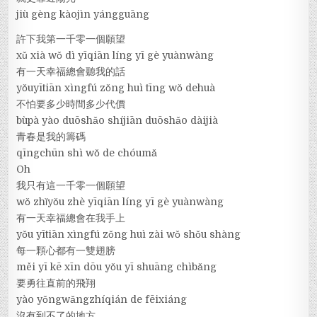
jiù gèng kàojìn yángguāng
許下我第一千零一個願望
xǔ xià wǒ dì yīqiān líng yī gè yuànwàng
有一天幸福總會聽我的話
yǒuyītiān xìngfú zǒng huì tīng wǒ dehuà
不怕要多少時間多少代價
bùpà yào duōshǎo shíjiān duōshǎo dàijià
青春是我的籌碼
qīngchūn shì wǒ de chóumǎ
Oh
我只有這一千零一個願望
wǒ zhǐyǒu zhè yīqiān líng yī gè yuànwàng
有一天幸福總會在我手上
yǒu yītiān xìngfú zǒng huì zài wǒ shǒu shàng
每一顆心都有一雙翅膀
měi yī kē xīn dōu yǒu yī shuāng chìbǎng
要勇往直前的飛翔
yào yǒngwǎngzhíqián de fēixiáng
沒有到不了的地方