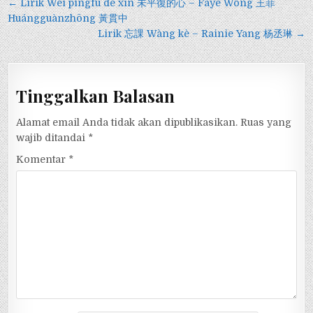
Navigasi
← Lirik Wèi píngfù de xīn 未平復的心 – Faye Wong 王菲
pos
Huángguànzhōng 黃貫中
Lirik 忘課 Wàng kè – Rainie Yang 杨丞琳 →
Tinggalkan Balasan
Alamat email Anda tidak akan dipublikasikan.
Ruas yang
wajib ditandai
*
Komentar
*