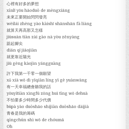
心裡有好多的夢想
xīnlǐ yǒu hǎoduō de mèngxiǎng
未來正要開始閃閃發亮
wèilái zhèng yào kāishǐ shǎnshǎn fā liàng
就算天再高那又怎樣
jiùsuàn tiān zài gāo nà yòu zěnyàng
踮起腳尖
diǎn qǐ jiǎojiān
就更靠近陽光
jiù gèng kàojìn yángguāng
許下我第一千零一個願望
xǔ xià wǒ dì yīqiān líng yī gè yuànwàng
有一天幸福總會聽我的話
yǒuyītiān xìngfú zǒng huì tīng wǒ dehuà
不怕要多少時間多少代價
bùpà yào duōshǎo shíjiān duōshǎo dàijià
青春是我的籌碼
qīngchūn shì wǒ de chóumǎ
Oh