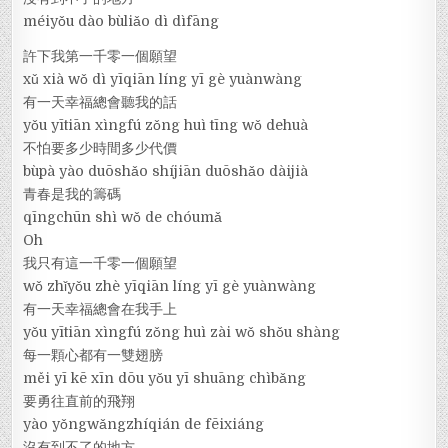
méiyǒu dào bùliǎo dì dìfāng
許下我第一千零一個願望
xǔ xià wǒ dì yīqiān líng yī gè yuànwàng
有一天幸福總會聽我的話
yǒu yītiān xìngfú zǒng huì tīng wǒ dehuà
不怕要多少時間多少代價
bùpà yào duōshǎo shíjiān duōshǎo dàijià
青春是我的籌碼
qīngchūn shì wǒ de chóumǎ
Oh
我只有這一千零一個願望
wǒ zhǐyǒu zhè yīqiān líng yī gè yuànwàng
有一天幸福總會在我手上
yǒu yītiān xìngfú zǒng huì zài wǒ shǒu shàng
每一顆心都有一雙翅膀
měi yī kē xīn dōu yǒu yī shuāng chìbǎng
要勇往直前的飛翔
yào yǒngwǎngzhíqián de fēixiáng
沒有到不了的地方