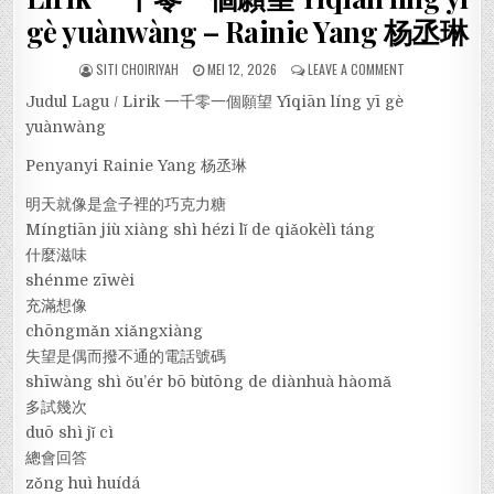
gè yuànwàng – Rainie Yang 杨丞琳
SITI CHOIRIYAH
MEI 12, 2026
LEAVE A COMMENT
Judul Lagu / Lirik 一千零一個願望 Yīqiān líng yī gè
yuànwàng
Penyanyi Rainie Yang 杨丞琳
明天就像是盒子裡的巧克力糖
Míngtiān jiù xiàng shì hézi lǐ de qiǎokèlì táng
什麼滋味
shénme zīwèi
充滿想像
chōngmǎn xiǎngxiàng
失望是偶而撥不通的電話號碼
shīwàng shì ǒu’ér bō bùtōng de diànhuà hàomǎ
多試幾次
duō shì jǐ cì
總會回答
zǒng huì huídá