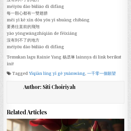
méiyǒu dào bùliǎo dì dìfāng
每一顆心都有一雙翅膀
měi yī kē xīn dōu yǒu yī shuāng chìbǎng
要勇往直前的飛翔
yào yǒngwǎngzhíqián de fēixiáng
沒有到不了的地方
méiyǒu dào bùliǎo dì dìfāng
Temukan lagu Rainie Yang 杨丞琳 lainnya di link berikut
ini!
Tagged
Yīqiān líng yī gè yuànwàng
,
一千零一個願望
Author:
Siti Choiriyah
Related Articles