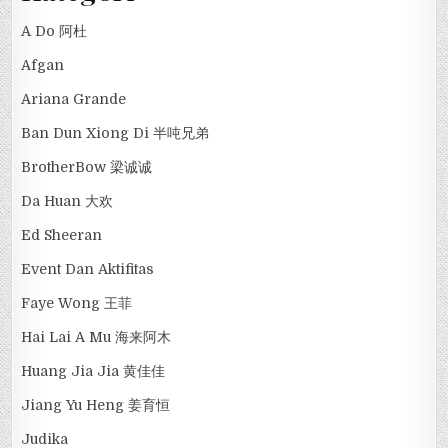
A Do 阿杜
Afgan
Ariana Grande
Ban Dun Xiong Di 半吨兄弟
BrotherBow 梁诚诚
Da Huan 大欢
Ed Sheeran
Event Dan Aktifitas
Faye Wong 王菲
Hai Lai A Mu 海来阿木
Huang Jia Jia 黄佳佳
Jiang Yu Heng 姜育恒
Judika