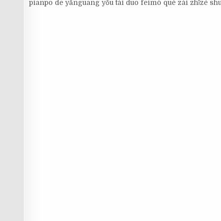
piānpō de yǎnguāng yǒu tài duō fēimò què zài zhǐzé shu