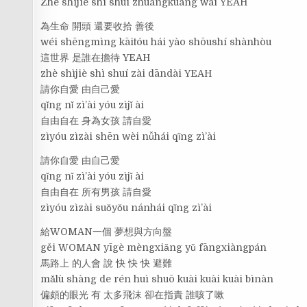
Zhè shìjiè shì shuí zhuàngkuàng wài YEAH
為生命 開頭 還要收拾 善後
wéi shēngmìng kāitóu hái yào shōushí shànhòu
這世界 是誰在擔待 YEAH
zhè shìjiè shì shuí zài dāndài YEAH
請你自愛 由自己愛
qǐng nǐ zì’ài yóu zìjǐ ài
自由自在 身為女孩 請自愛
zìyóu zìzài shēn wèi nǚhái qǐng zì’ài
請你自愛 由自己愛
qǐng nǐ zì’ài yóu zìjǐ ài
自由自在 所有男孩 請自愛
zìyóu zìzài suǒyǒu nánhái qǐng zì’ài
給WOMAN一個 夢想與方向盤
gěi WOMAN yīgè mèngxiǎng yǔ fāngxiàngpán
馬路上 的人會 說 快 快 快 避難
mǎlù shàng de rén huì shuō kuài kuài kuài bìnàn
偏頗的眼光 有 太多飛沫 卻在指責 誰咳了嗽