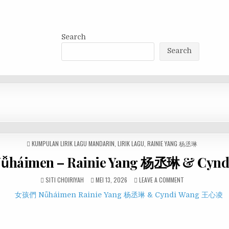
Search
Search
POSTED
KUMPULAN LIRIK LAGU MANDARIN
,
LIRIK LAGU
,
RAINIE YANG 杨丞琳
IN
ǚháimen – Rainie Yang 杨丞琳 & Cy
SITI CHOIRIYAH
MEI 13, 2026
LEAVE A COMMENT