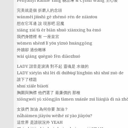
Penyanyi Rainie Yang 杨丞琳 & Cyndi Wang 王心凌
完美就是個 折磨人的念頭
wánměi jiùshì gè zhémó rén de niàntou
想在它耳邊 說 現形吧 惡魔
xiǎng zài tā ěr biān shuō xiànxíng ba èmó
我們身體裡 有 一座皇宮
wǒmen shēntǐ lǐ yǒu yīzuò huánggōng
外牆卻 過份雕琢
wài qiáng quèguò fèn diāozhuó
LADY 諧音是淚滴 對不起 靈魂是 水做的
LADY xiéyīn shì lèi dī duìbùqǐ línghún shì shuǐ zuò de
誰下了標題
shuí xiàle biāotí
胸圍與胸襟 他們選了 最廉價的 那種
xiōngwéi yǔ xiōngjīn tāmen xuǎnle zuì liánjià dì nà zh
女孩們 加油 為何你要 加油？
nǚháimen jiāyóu wèihé nǐ yào jiāyóu?
這世界 是誰狀況外 YEAH