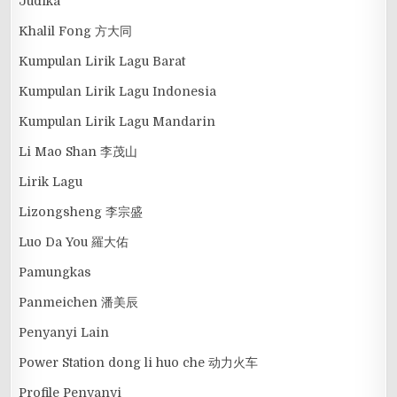
Judika
Khalil Fong 方大同
Kumpulan Lirik Lagu Barat
Kumpulan Lirik Lagu Indonesia
Kumpulan Lirik Lagu Mandarin
Li Mao Shan 李茂山
Lirik Lagu
Lizongsheng 李宗盛
Luo Da You 羅大佑
Pamungkas
Panmeichen 潘美辰
Penyanyi Lain
Power Station dong li huo che 动力火车
Profile Penyanyi