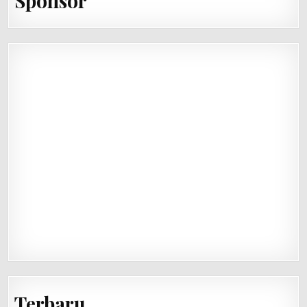
Sponsor
Terbaru