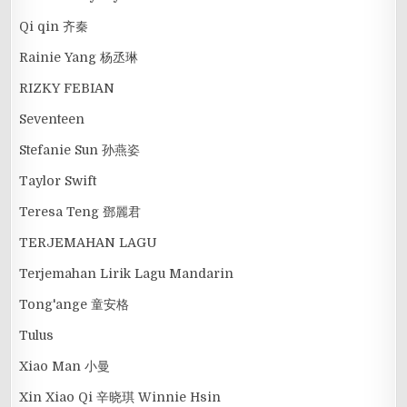
Qi qin 齐秦
Rainie Yang 杨丞琳
RIZKY FEBIAN
Seventeen
Stefanie Sun 孙燕姿
Taylor Swift
Teresa Teng 鄧麗君
TERJEMAHAN LAGU
Terjemahan Lirik Lagu Mandarin
Tong'ange 童安格
Tulus
Xiao Man 小曼
Xin Xiao Qi 辛晓琪 Winnie Hsin