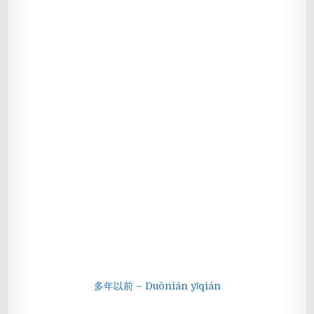
多年以前 – Duōnián yǐqián