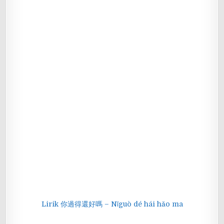
Lirik 你過得還好嗎 – Nǐguò dé hái hǎo ma