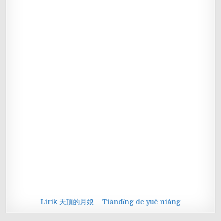
Lirik 天頂的月娘 – Tiāndǐng de yuè niáng