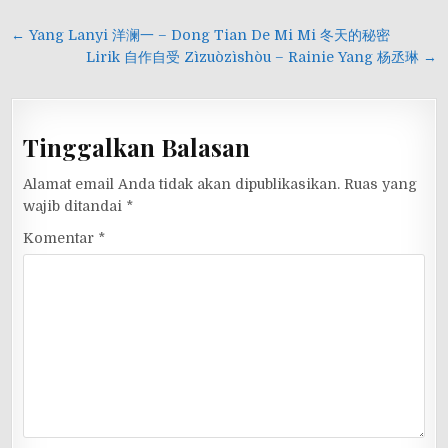
Navigasi
← Yang Lanyi 洋澜一 – Dong Tian De Mi Mi 冬天的秘密
pos
Lirik 自作自受 Zìzuòzìshòu – Rainie Yang 杨丞琳 →
Tinggalkan Balasan
Alamat email Anda tidak akan dipublikasikan.
Ruas yang
wajib ditandai
*
Komentar
*